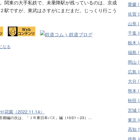
。関東の
大手私鉄
で、未乗降駅が残っているのは、京成
愛媛 (
２駅ですが、
東武
はさすがにまだまだ。じっくり行こう
佐賀 (
山形 (
千葉 (
栃木 (
になる
福島 (
岡山 (
広島 (
大分 (
熊本 (
秋田 (
宮城 (
かや花園（2022.11.14）
6の京都編の次は、「ＪＲ東日本パス」編（10/21～23）…
東京 (
高知 (
徳島 (