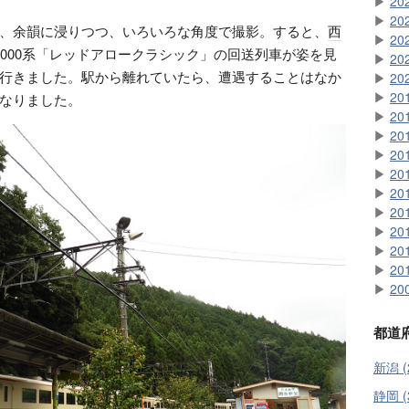
▶
20
▶
20
、余韻に浸りつつ、いろいろな角度で撮影。すると、
西
▶
20
0000系「レッドアロークラシック」の回送列車が姿を見
▶
20
行きました。駅から離れていたら、遭遇することはなか
▶
20
▶
20
なりました。
▶
20
▶
20
▶
20
▶
20
▶
20
▶
20
▶
20
▶
20
▶
20
▶
20
都道
新潟 (
静岡 (