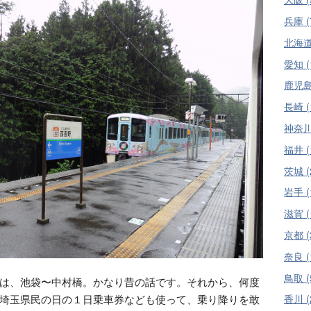
兵庫 (
北海道 
愛知 (
鹿児島 
長崎 (
神奈川 
福井 (
茨城 (
岩手 (
滋賀 (
京都 (
奈良 (
鳥取 (
は、池袋〜中村橋。かなり昔の話です。それから、何度
埼玉県民の日の１日乗車券なども使って、乗り降りを敢
香川 (