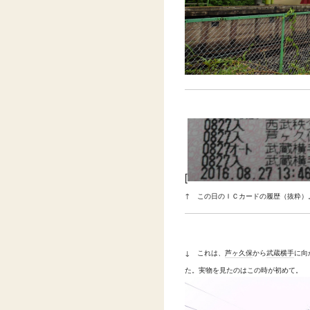
[
↑ この日のＩＣカードの履歴（抜粋）
↓ これは、
芦ヶ久保
から
武蔵横手
に向
た。実物を見たのはこの時が初めて。