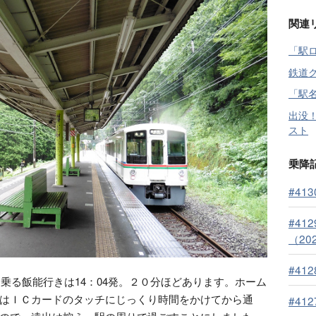
関連
「駅
鉄道
「駅
出没
スト
乗降
#41
#4
（202
#41
に乗る飯能行きは14：04発。２０分ほどあります。ホーム
はＩＣカードのタッチにじっくり時間をかけてから通
#41