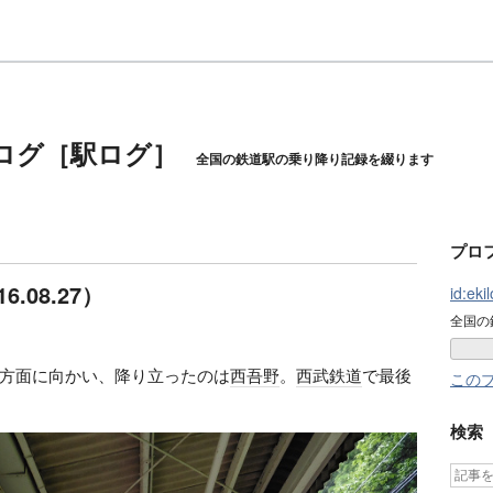
ログ［駅ログ］
全国の鉄道駅の乗り降り記録を綴ります
プロ
6.08.27）
id:eki
全国の
方面に向かい、降り立ったのは
西吾野
。
西武鉄道
で最後
この
検索