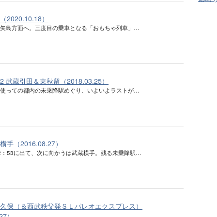
（2020.10.18）
び矢島方面へ。三度目の乗車となる「おもちゃ列車」…
292 武蔵引田＆東秋留（2018.03.25）
を使っての都内の未乗降駅めぐり、いよいよラストが…
蔵横手（2016.08.27）
2：53に出て、次に向かうは武蔵横手。残る未乗降駅…
 芦ヶ久保（＆西武秩父発ＳＬパレオエクスプレス）
.27）