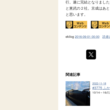
行。遂に完結となりました
と
東武
の２社。京成はあと
と思います。
ekilog
2016-09-01 00:00
読者
関連記事
2022-11-18
#3775 ふ
10/14～1