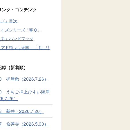
リンク・コンテンツ
ログ」目次
クイズシリーズ「駅Ｑ」
名力」ハンドブック
！アド街ック天国 「街」リ
記録（新着順）
30 梶屋敷（2026.7.26）
129 えちご押上ひすい海岸
6.7.26）
28 新井（2026.7.26）
27 修善寺（2026.5.30）