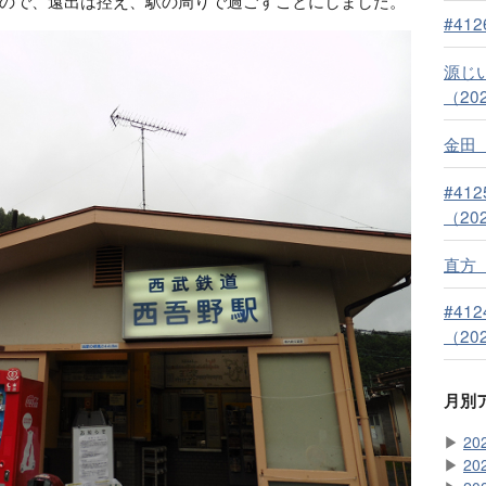
ので、遠出は控え、駅の周りで過ごすことにしました。
#41
源じ
（202
金田（
#41
（202
直方（
#41
（202
月別
▶
20
▶
20