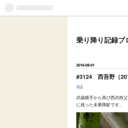
乗り降り記録ブ
2016
-
09
-
01
#3124 西吾野（201
埼玉
武蔵横手
から再び
西武秩父
に残った未乗降駅です。