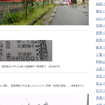
福岡 (
番外 (
山口 (
宮崎 (
長野 (
群馬 (
岐阜 (
三重 (
和歌山 
。
西武秩父
〜
芦ヶ久保
〜
武蔵横手
〜
西吾野
で、合計647円。
山梨 (
埼玉 (
富山 (
かう際に、
西吾野駅
で行き違ったレストラン列車「
52席の至福
」。13時過ぎでし
石川 (
青森 (
大阪 (